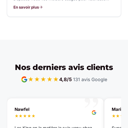
En savoir plus
Nos derniers avis clients
★★★★★
·
131 avis Google
4,8/5
”
Nawfel
Marie-
★★★★★
★★★
Les King en la matière je suis venu chez
Super éq