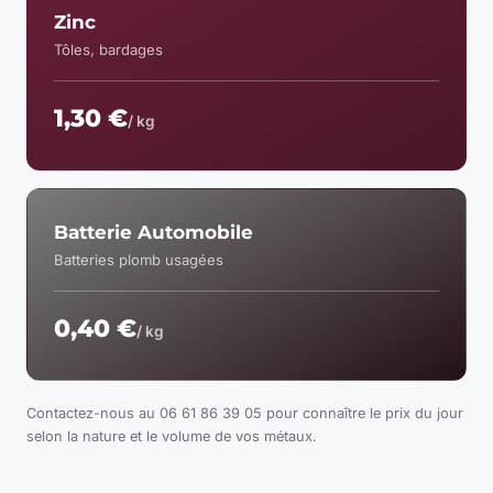
Zinc
Tôles, bardages
1,30 €
/ kg
Batterie Automobile
Batteries plomb usagées
0,40 €
/ kg
Contactez-nous au 06 61 86 39 05 pour connaître le prix du jour
selon la nature et le volume de vos métaux.