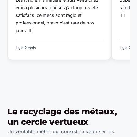
eux à plusieurs reprises j'ai toujours été
rapide e
satisfaits, ce mecs sont réglo et
👌🏽
professionnel, bravo c'est rare de nos
jours 👍🏼
il y a 2 mois
il y a 2 mo
Le recyclage des métaux,
un cercle vertueux
Un véritable métier qui consiste à valoriser les